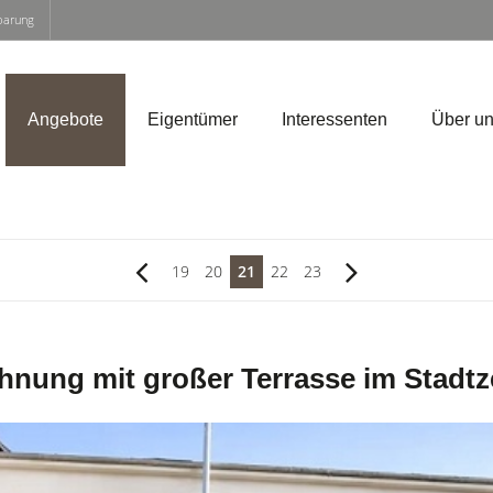
nbarung
Angebote
Eigentümer
Interessenten
Über u
19
20
21
22
23
nung mit großer Terrasse im Stadt