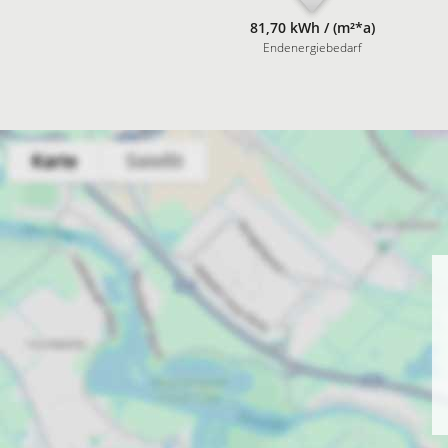
81,70 kWh / (m²*a)
Endenergiebedarf