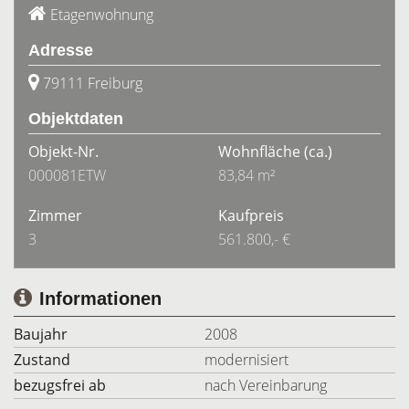
Etagenwohnung
Adresse
79111 Freiburg
Objektdaten
Objekt-Nr.
Wohnfläche
(ca.)
000081ETW
83,84 m²
Zimmer
Kaufpreis
3
561.800,- €
Informationen
Baujahr
2008
Zustand
modernisiert
bezugsfrei ab
nach Vereinbarung