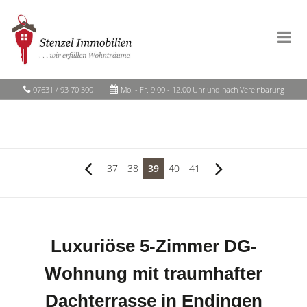
07631 / 93 70 300
Mo. - Fr. 9.00 - 12.00 Uhr und nach Vereinbarung
37
38
39
40
41
Luxuriöse 5-Zimmer DG-
Wohnung mit traumhafter
Dachterrasse in Endingen