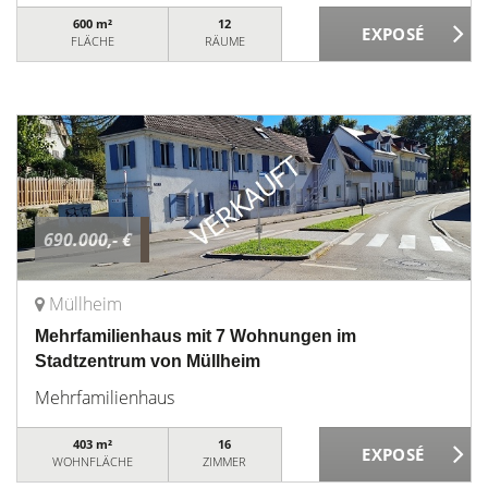
600 m²
12
FLÄCHE
RÄUME
690.000,- €
Müllheim
Mehrfamilienhaus mit 7 Wohnungen im
Stadtzentrum von Müllheim
Mehrfamilienhaus
403 m²
16
WOHNFLÄCHE
ZIMMER