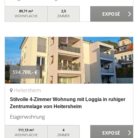
89,71 m²
2,5
WOHNFLÄCHE
ZIMMER
594.700,- €
Heitersheim
Stilvolle 4-Zimmer Wohnung mit Loggia in ruhiger
Zentrumslage von Heitersheim
Etagenwohnung
111,13 m²
4
WOHNFLÄCHE
ZIMMER