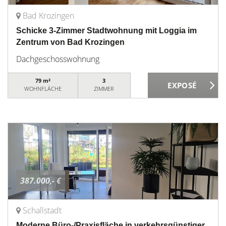
Bad Krozingen
Schicke 3-Zimmer Stadtwohnung mit Loggia im
Zentrum von Bad Krozingen
Dachgeschosswohnung
79 m²
3
WOHNFLÄCHE
ZIMMER
387.000,- €
Schallstadt
Moderne Büro-/Praxisfläche in verkehrsgünstiger