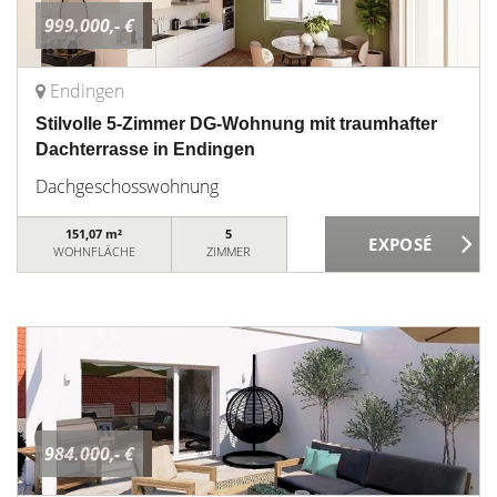
999.000,- €
Endingen
Stilvolle 5-Zimmer DG-Wohnung mit traumhafter
Dachterrasse in Endingen
Dachgeschosswohnung
151,07 m²
5
WOHNFLÄCHE
ZIMMER
984.000,- €