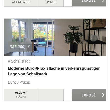
WOHNFLÄCHE
ZIMMER
387.000,- €
Schallstadt
Moderne Büro-/Praxisfläche in verkehrsgünstiger
Lage von Schallstadt
Büro / Praxis
91,75 m²
FLÄCHE