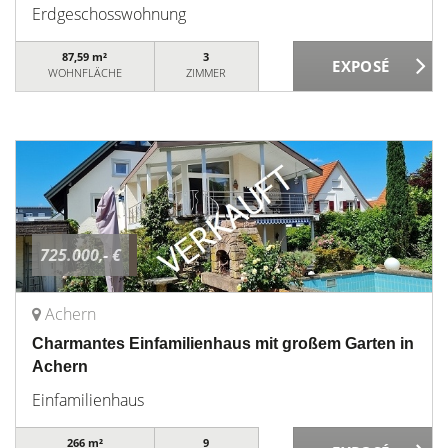
Erdgeschosswohnung
87,59 m²
3
WOHNFLÄCHE
ZIMMER
725.000,- €
Achern
Charmantes Einfamilienhaus mit großem Garten in
Achern
Einfamilienhaus
266 m²
9