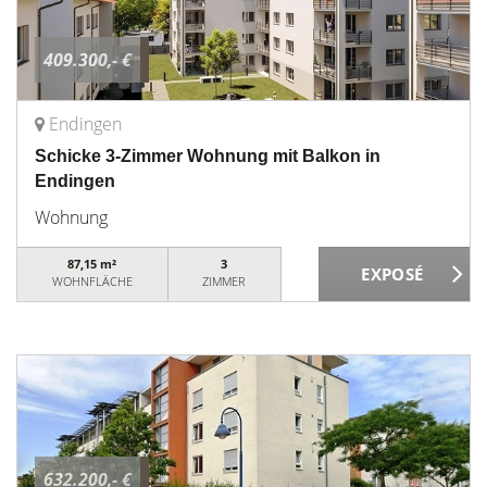
409.300,- €
Endingen
Schicke 3-Zimmer Wohnung mit Balkon in
Endingen
Wohnung
87,15 m²
3
WOHNFLÄCHE
ZIMMER
632.200,- €