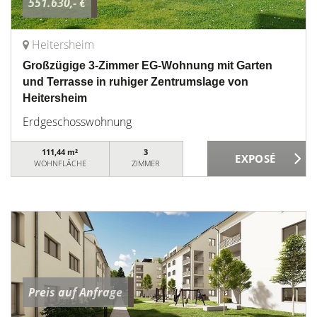
551.630,- €
Heitersheim
Großzügige 3-Zimmer EG-Wohnung mit Garten
und Terrasse in ruhiger Zentrumslage von
Heitersheim
Erdgeschosswohnung
111,44 m²
3
WOHNFLÄCHE
ZIMMER
Preis auf Anfrage