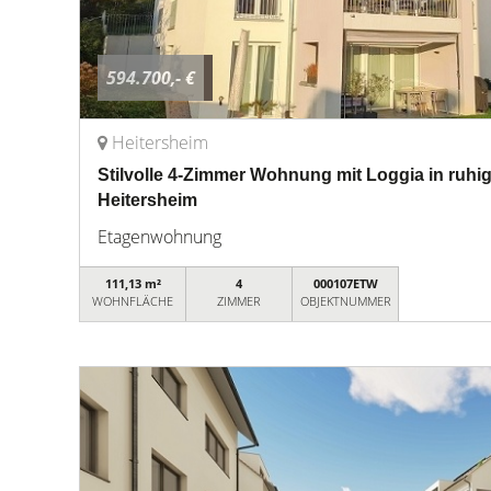
594.700,- €
Heitersheim
Stilvolle 4-Zimmer Wohnung mit Loggia in ruhi
Heitersheim
Etagenwohnung
111,13 m²
4
000107ETW
WOHNFLÄCHE
ZIMMER
OBJEKTNUMMER