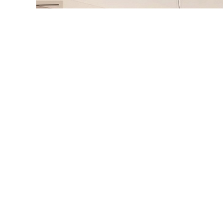
538.000,- €
Endingen
Geräumige 3-Zimmer Wohnung mit Balkon in E
Etagenwohnung
92,67 m²
3
000093ETW
WOHNFLÄCHE
ZIMMER
OBJEKTNUMMER