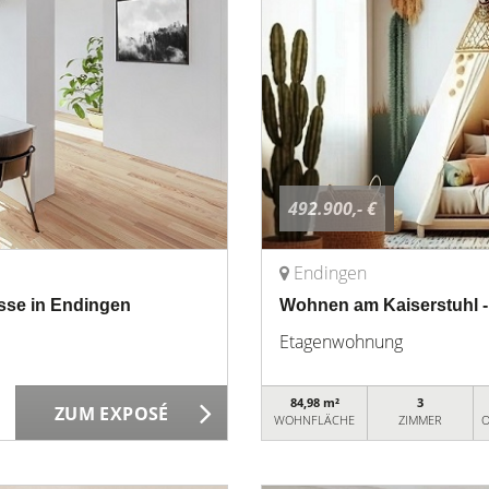
492.900,- €
Endingen
sse in Endingen
Wohnen am Kaiserstuhl 
Etagenwohnung
84,98 m²
3
ZUM EXPOSÉ
WOHNFLÄCHE
ZIMMER
O