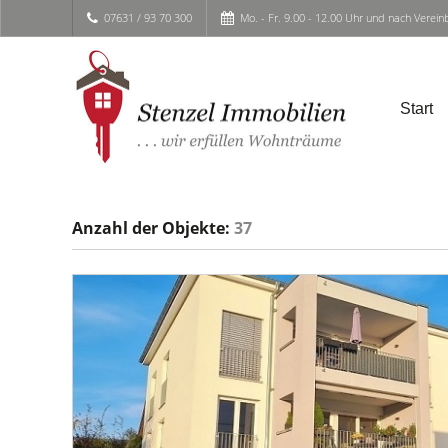
07631 / 93 70 300
Mo. - Fr. 9.00 - 12.00 Uhr und nach Verei
Start
Anzahl der
Objekte:
37