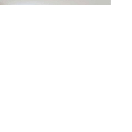
- 4-Zimmer Wohnung mit Balkon in Endingen
000092ETW
ZUM EXPOSÉ
BJEKTNUMMER