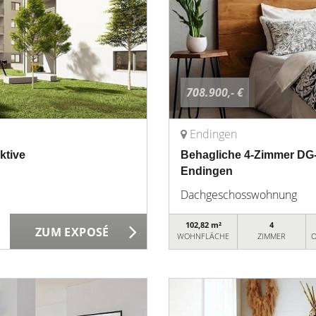
708.900,- €
Endingen
ktive
Behagliche 4-Zimmer DG-
Endingen
Dachgeschosswohnung
102,82 m²
4
ZUM EXPOSÉ
WOHNFLÄCHE
ZIMMER
O