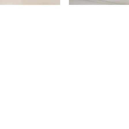
560.600,- €
Endingen
ndingen
Wohnen am Kaiserstuhl 
Etagenwohnung
106,28 m²
4
ZUM EXPOSÉ
WOHNFLÄCHE
ZIMMER
O