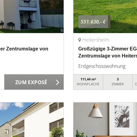
551.630,- €
Heitersheim
ger Zentrumslage von
Großzügige 3-Zimmer EG-
Zentrumslage von Heiter
Erdgeschosswohnung
111,44 m²
3
ZUM EXPOSÉ
WOHNFLÄCHE
ZIMMER
O