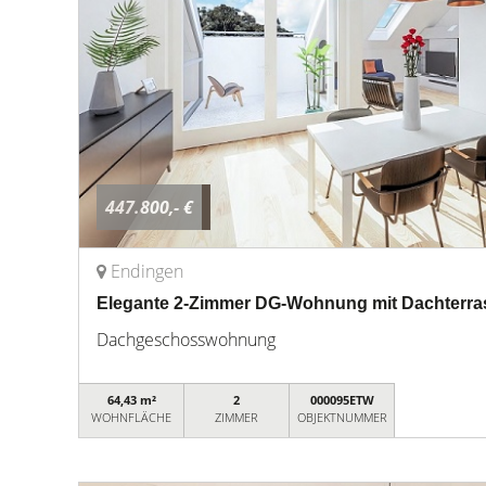
447.800,- €
Endingen
Elegante 2-Zimmer DG-Wohnung mit Dachterra
Dachgeschosswohnung
64,43 m²
2
000095ETW
WOHNFLÄCHE
ZIMMER
OBJEKTNUMMER