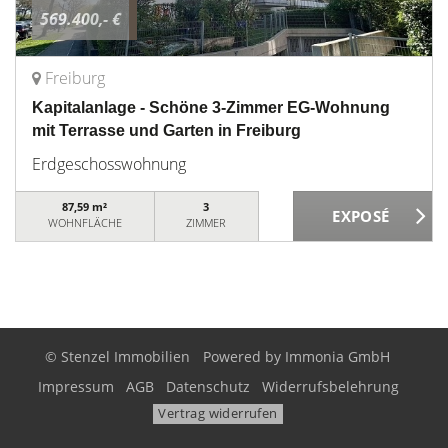
569.400,- €
Freiburg
Kapitalanlage - Schöne 3-Zimmer EG-Wohnung
mit Terrasse und Garten in Freiburg
Erdgeschosswohnung
87,59 m²
3
WOHNFLÄCHE
ZIMMER
© Stenzel Immobilien
Powered by
Immonia GmbH
Impressum
AGB
Datenschutz
Widerrufsbelehrung
Vertrag widerrufen