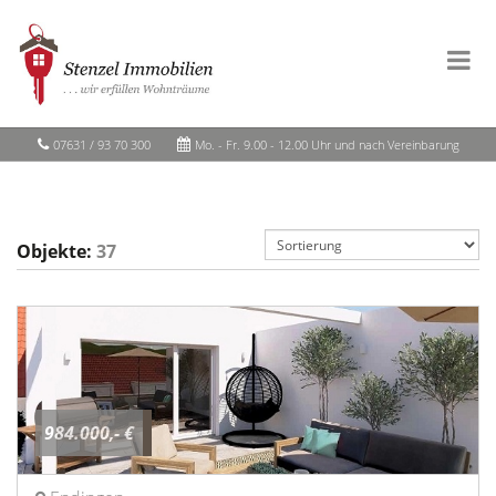
07631 / 93 70 300
Mo. - Fr. 9.00 - 12.00 Uhr und nach Vereinbarung
Objekte:
37
984.000,- €