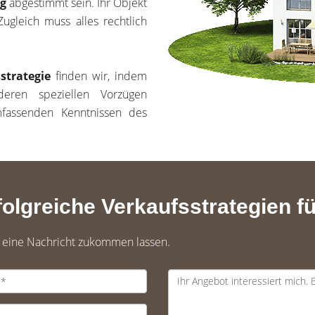
g
abgestimmt sein. Ihr Objekt
ugleich muss alles rechtlich
strategie
finden wir, indem
eren speziellen Vorzügen
mfassenden Kenntnissen des
olgreiche Verkaufsstrategien fü
t eine Nachricht zukommen lassen.