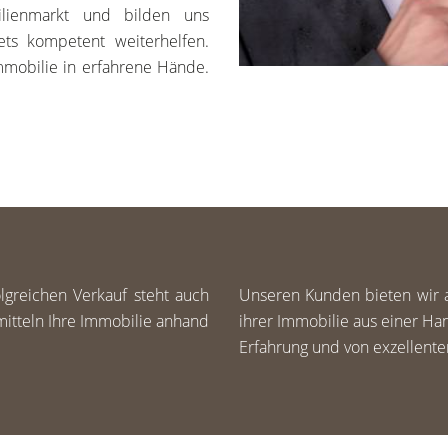
lienmarkt und bilden uns
ets kompetent weiterhelfen.
mmobilie in erfahrene Hände.
greichen Verkauf steht auch
Unseren Kunden bieten wir al
rmitteln Ihre Immobilie anhand
ihrer Immobilie aus einer Han
Erfahrung und von exzellent