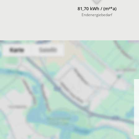
81,70 kWh / (m²*a)
Endenergiebedarf