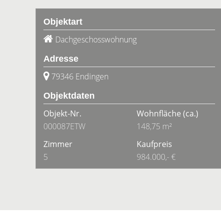
Objektart
Dachgeschosswohnung
Adresse
79346 Endingen
Objektdaten
Objekt-Nr.
Wohnfläche
(ca.)
000087ETW
148,75 m²
Zimmer
Kaufpreis
5
984.000,- €