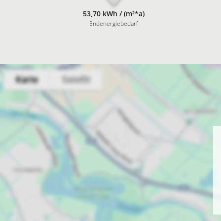
53,70 kWh / (m²*a)
Endenergiebedarf