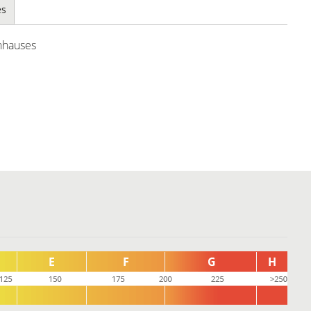
es
nhauses