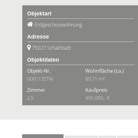
Objektart
Erdgeschosswohnung
Adresse
79227 Schallstadt
Objektdaten
Objekt-Nr.
Wohnfläche
(ca.)
000112ETW
89,71 m²
Zimmer
Kaufpreis
2,5
495.000,- €